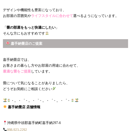
デザインや機能性も豊富になっており、
お部屋の雰囲気や
ライフスタイルに合わせて
選べるようになっています。
「
畳の部屋をもっと快適にしたい
」
そんな方にもおすすめです
嘉手納畳店のご提案
嘉手納畳店では、
お客さまの暮らし方やお部屋の用途に合わせて、
最適な畳をご提案
しています。
畳について気になることがありましたら、
どうぞお気軽にご相談ください
・。・゜・。・゜・。・゜・。・゜・
嘉手納畳店 店舗情報
沖縄県中頭郡嘉手納町嘉手納297-6
098-923-2292