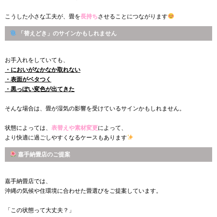
こうした小さな工夫が、畳を
長持ち
させることにつながります
「替えどき」のサインかもしれません
お手入れをしていても、
・においがなかなか取れない
・表面がベタつく
・黒っぽい変色が出てきた
そんな場合は、畳が湿気の影響を受けているサインかもしれません。
状態によっては、
表替えや素材変更
によって、
より快適に過ごしやすくなるケースもあります
嘉手納畳店のご提案
嘉手納畳店では、
沖縄の気候や住環境に合わせた畳選びをご提案しています。
「この状態って大丈夫？」