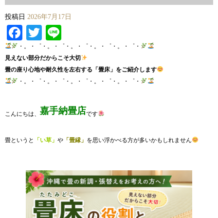
投稿日
2026年7月17日
Facebook
Twitter
Line
・。・゜・。・゜・。・゜・。・゜・。・゜・
見えない部分だからこそ大切
畳の座り心地や耐久性を左右する「畳床」をご紹介します
・。・゜・。・゜・。・゜・。・゜・。・゜・
嘉手納畳店
こんにちは、
です
畳というと
「い草」
や
「畳縁」
を思い浮かべる方が多いかもしれません