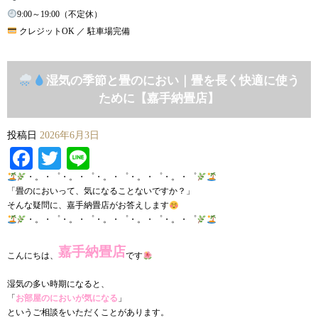
9:00～19:00（不定休）
クレジットOK ／ 駐車場完備
湿気の季節と畳のにおい｜畳を長く快適に使う
ために【嘉手納畳店】
投稿日
2026年6月3日
Facebook
Twitter
Line
・。・゜・。・゜・。・゜・。・゜・。・゜
「畳のにおいって、気になることないですか？」
そんな疑問に、嘉手納畳店がお答えします
・。・゜・。・゜・。・゜・。・゜・。・゜
嘉手納畳店
こんにちは、
です
湿気の多い時期になると、
「
お部屋のにおいが気になる
」
というご相談をいただくことがあります。