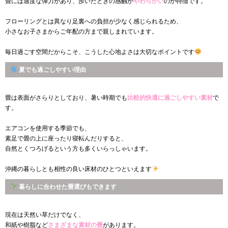
畳には適度な弾力があり、歩いたときの感触が
やわらかい
のが特徴です。
フローリングとは異なり足裏への負担が少なく感じられるため、
小さなお子さまからご年配の方まで親しまれています。
毎日過ごす空間だからこそ、こうした心地よさは大切なポイントです
夏でも過ごしやすい理由
畳は表面がさらりとしており、暑い時期でも
比較的快適に過ごしやすい素材
で
す。
エアコンを使用する季節でも、
素足で畳の上に座ったり寝転んだりすると、
自然とくつろげるという方も多くいらっしゃいます。
沖縄の暮らしとも相性の良い床材のひとつといえます
暮らしに合わせた畳選びもできます
現在は天然い草だけでなく、
和紙や樹脂など
さまざまな素材の畳
があります。