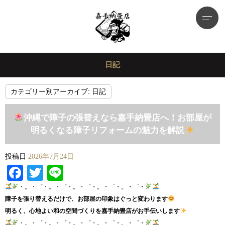
日記
カテゴリー別アーカイブ:
日記
沖縄で障子の張替えなら嘉手納畳店へ！お部屋が
明るくなる障子リフォームの魅力を解説
投稿日
2026年7月24日
Facebook
Twitter
Line
・。・゜・。・゜・。・゜・。・゜・。・゜・
障子を張り替えるだけで、お部屋の印象はぐっと変わります
明るく、心地よい和の空間づくりを嘉手納畳店がお手伝いします
・。・゜・。・゜・。・゜・。・゜・。・゜・