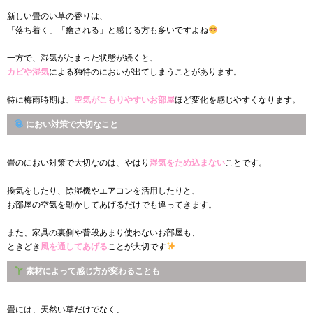
新しい畳のい草の香りは、
「落ち着く」「癒される」と感じる方も多いですよね
一方で、湿気がたまった状態が続くと、
カビや湿気
による独特のにおいが出てしまうことがあります。
特に梅雨時期は、
空気がこもりやすいお部屋
ほど変化を感じやすくなります。
におい対策で大切なこと
畳のにおい対策で大切なのは、やはり
湿気をため込まない
ことです。
換気をしたり、除湿機やエアコンを活用したりと、
お部屋の空気を動かしてあげるだけでも違ってきます。
また、家具の裏側や普段あまり使わないお部屋も、
ときどき
風を通してあげる
ことが大切です
素材によって感じ方が変わることも
畳には、天然い草だけでなく、