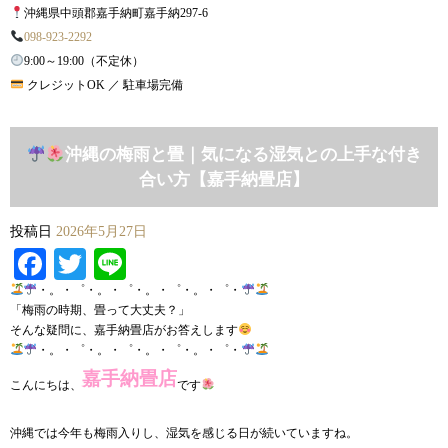
沖縄県中頭郡嘉手納町嘉手納297-6
098-923-2292
9:00～19:00（不定休）
クレジットOK ／ 駐車場完備
沖縄の梅雨と畳｜気になる湿気との上手な付き
合い方【嘉手納畳店】
投稿日
2026年5月27日
Facebook
Twitter
Line
・。・゜・。・゜・。・゜・。・゜・
「梅雨の時期、畳って大丈夫？」
そんな疑問に、嘉手納畳店がお答えします
・。・゜・。・゜・。・゜・。・゜・
嘉手納畳店
こんにちは、
です
沖縄では今年も梅雨入りし、湿気を感じる日が続いていますね。