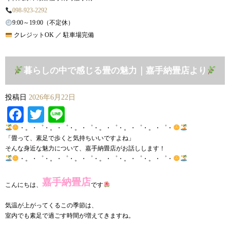
098-923-2292
9:00～19:00（不定休）
クレジットOK ／ 駐車場完備
暮らしの中で感じる畳の魅力｜嘉手納畳店より
投稿日
2026年6月22日
Facebook
Twitter
Line
・。・゜・。・゜・。・゜・。・゜・。・゜・。・゜・
「畳って、素足で歩くと気持ちいいですよね」
そんな身近な魅力について、嘉手納畳店がお話しします！
・。・゜・。・゜・。・゜・。・゜・。・゜・。・゜・
嘉手納畳店
こんにちは、
です
気温が上がってくるこの季節は、
室内でも素足で過ごす時間が増えてきますね。