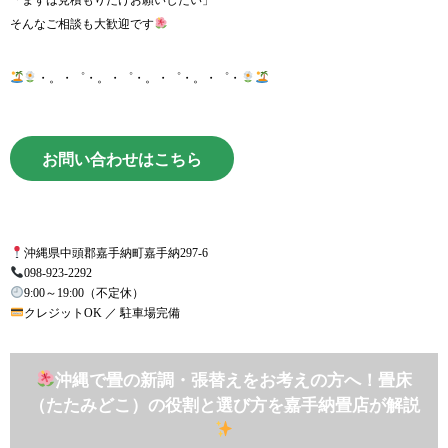
そんなご相談も大歓迎です
・。・゜・。・゜・。・゜・。・゜・
お問い合わせはこちら
沖縄県中頭郡嘉手納町嘉手納297-6
098-923-2292
9:00～19:00（不定休）
クレジットOK ／ 駐車場完備
沖縄で畳の新調・張替えをお考えの方へ！畳床
（たたみどこ）の役割と選び方を嘉手納畳店が解説