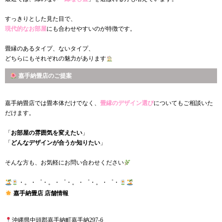
すっきりとした見た目で、
現代的なお部屋
にも合わせやすいのが特徴です。
畳縁のあるタイプ、ないタイプ、
どちらにもそれぞれの魅力があります
嘉手納畳店のご提案
嘉手納畳店では畳本体だけでなく、
畳縁のデザイン選び
についてもご相談いた
だけます。
「
お部屋の雰囲気を変えたい
」
「
どんなデザインが合うか知りたい
」
そんな方も、お気軽にお問い合わせください
・。・゜・。・゜・。・゜・。・゜・
嘉手納畳店 店舗情報
沖縄県中頭郡嘉手納町嘉手納297-6