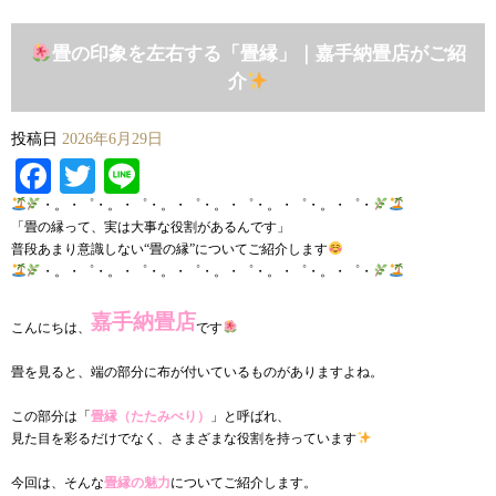
畳の印象を左右する「畳縁」｜嘉手納畳店がご紹
介
投稿日
2026年6月29日
Facebook
Twitter
Line
・。・゜・。・゜・。・゜・。・゜・。・゜・。・゜・
「畳の縁って、実は大事な役割があるんです」
普段あまり意識しない“畳の縁”についてご紹介します
・。・゜・。・゜・。・゜・。・゜・。・゜・。・゜・
嘉手納畳店
こんにちは、
です
畳を見ると、端の部分に布が付いているものがありますよね。
この部分は「
畳縁（たたみべり）
」と呼ばれ、
見た目を彩るだけでなく、さまざまな役割を持っています
今回は、そんな
畳縁の魅力
についてご紹介します。