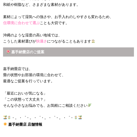
和紙や樹脂など、さまざまな素材があります。
素材によって湿気への強さや、お手入れのしやすさも変わるため、
住環境に合わせて選ぶ
ことも大切です。
沖縄のような湿度の高い地域では、
こうした素材選びが
快適さ
につながることもあります
嘉手納畳店のご提案
嘉手納畳店では、
畳の状態やお部屋の環境に合わせて、
最適なご提案を行っています。
「最近においが気になる」
「この状態って大丈夫？」
そんな小さなお悩みでも、お気軽にご相談ください
・。・゜・。・゜・。・゜・。・゜・
嘉手納畳店 店舗情報